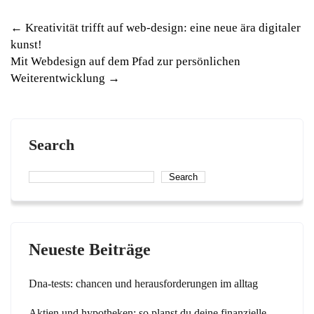
Post
←
Kreativität trifft auf web-design: eine neue ära digitaler
kunst!
navigation
Mit Webdesign auf dem Pfad zur persönlichen
Weiterentwicklung
→
Search
Search
Neueste Beiträge
Dna-tests: chancen und herausforderungen im alltag
Aktien und hypotheken: so planst du deine finanzielle